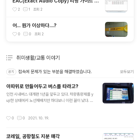
EAC(Exact Audio Copy) 리핑 가이드 2
- 리핑시 언제나 해야만 하는 것들
2
1
조회
2
어... 뭔가 이상하다....?
0
0
조회
2
취미생활/교통 이야기
분류 전체보기
주요 글 목록
접속에 문제가 있는 부분을 해결하였습니다.
모두보기
공지
이따위로 만들어두고 버스를 타라고?
글 내용
인천 시내버스 대개편 1년을 앞두고 있다. 차량총량제를 y
uji한 상태에서 노선재배치만 하다보니 이런 꼴이 났다. 이
건 버스를 타라는걸까? 타지 말라는걸까?
작성시간
0
0
2021. 10. 19.
코레일, 공항철도 지분 매각
글 내용