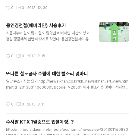
으로 하는 것이다. 국민의 이동권과 관련되어있는 것이기 때문이다. 하지만 이번에
작성시간
0
0
2013. 12. 30.
설립된 수서발 KTX의 별도 법인의 경우, 법인의 형태가 주식회사이며 코레일의 지
분과 기타 연기금의 지분이 대략적으로 4:6정도 된다. 이 말인즉슨, 이렇게 설립된
기업은 공공성을 우선으로 하는 것이 아닌, 수익성을 우선한다는 증거이기도 하다.
용인경전철(에버라인) 시승후기
물론 (지금 당장 시점에서는) 민영화는 아니다. 지분 구조가 코레일, 정부주도의 연기
글 내용
금 (국민연금 등) 이기 때문이다. 그런데 코레일은 그렇..
지을때부터 말도 많고 탈도 많았던 에버라인. 시간도 났고,
정말 궁금해서 한번 타보기로 하였다. 용인경전철과의 유
일한 환승역인 기흥역 안 및 역 주변에는 이렇게 용인경전
철과의 환승을 안내하는 스티커가 붙어있다. 다만 의외로
작성시간
0
0
2013. 9. 15.
저 스티커가 눈에 잘 띄지는 않아 처음 가는 입장에서는 찾
기가 쉽지 않았다. 다섯살 훈이시절부터 시작된 환승띠 제
거가 정말로 짜증남을 다시 느낀다. 일단은 역 안에서 사진
또다른 철도공사 수립에 대한 뻘소리 몇마디
은 못찍었고 역 밖에서 찍었는데, 이런 스티커가 붙어져있
글 내용
다. 그리고 기흥역 4번출구로 나가게되면 이런 표지판이
일단 뉴스기사는 요기 http://news.khan.co.kr/kh_news/khan_art_view.htm
반기고있다. 환승통로가 공사중이다. 근데 그러면 뭐하냐
l?artid=201303110600005&code=920501 이제 뻘소리를 몇마디 적자면...
고 현실은 환승처리 안되어서 에버라인 이용시 1300원을
1. 일단 정부는 애초에 철도사업을 왜 독점으로 하는지 잘 생각해보길 바란다. 2. 기
따로 내야하는데 그냥 저딴 공사하는데 돈쓰지말고 소프트
사에서 언급한 인천공항공사, 도시철도공사 등의 경쟁도 있는데 어떻겠냐는 개소리
작성시간
0
0
2013. 3. 11.
환승 인정이나 해달란말이다 어 가만, 800..
지만 지껄여라. 일단 인천공항공사는 인천공항이 정말이지 넘사벽으로 좋아서 다른
공항에 게임이 안된다. 경쟁이라는 소리는 그냥 개소리인거다. 초딩 수십병하고 20
대 어른하고 달리기시합하는데 초딩들이 힘 합치니까 게임 될거란소리와 다를게 없
수서발 KTX 1월중으로 입찰예정...?
다. 또한 도시철도공사가 담당하는 5678호선의 경우 일단은 서울메트로나 코레일
글 내용
이 운행하는 운영구간과 겹치..
http://m.media.daum.net/media/economic/newsview/201301160830