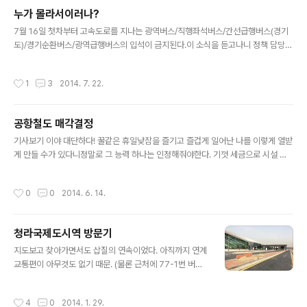
누가 몰라서이러나?
글 내용
7월 16일 첫차부터 고속도로를 지나는 광역버스/직행좌석버스/간선급행버스(경기
도)/경기순환버스/광역급행버스의 입석이 금지된다.이 소식을 듣고나니 정책 담당하
는 인간들이 버스 타보기나 했을까 문득 궁금해진다. 1. 우선적으로 수도권 모든 지역
에 광역철도 노선이 깔려있지 않다. 물론 시단위 행정구역에 역이 있기는 하지만, 역
작성시간
1
3
2014. 7. 22.
까지 오가기가 너무 힘든 경우가 많아 이러한 경우 광역버스가 커버한다. 또한 역이
존재한다고 해도 환승의 불편함으로 인해 환승없이 서울 중심부로 쏴주는 광역버스
가 입석까지 세우면서 장사 잘 하고 있는 것이다. 가까운 사례로 인천의 논현지구를
공항철도 매각결정
들 수 있다. 논현동 내에는 철도역이 3개나 있다. 호구포역, (인천)논현역, 소래포구
글 내용
역. 하지만 수인선의 특성상 타 지역으로 가기 위해서는 반드시 ..
기사보기 이야 대단하다! 꿀같은 휴일낮잠을 즐기고 즐겁게 일어난 나를 이렇게 열받
게 만들 수가 있다니정말로 그 능력 하나는 인정해줘야한다. 기껏 세금으로 시설 다
만들어놓고 (참고로 청라국제도시역은 이미 완공된지는 오래이지만 개통일자는 20
14년 6월 21일로 확정이며, 영종역 또한 연내 개통예정) KTX도 끌어와서 이제 흑
작성시간
0
0
2014. 6. 14.
자볼일만 남은 공항철도를 이렇게 매각해보리다니 ㅋㅋㅋㅋㅋㅋㅋㅋㅋㅋㅋㅋ 그리
고 기사를 본다면 연내 매각을 확정한다는 말이 있던데, 이정도면 매각 대상자는 이
미 정해졌다고 봐야하는거 아냐? 예전에 수도권고속선 자회사 설립때만해도 나를 비
청라국제도시역 방문기
웃었지. 코레일의 자회사이고 규정을 통해 민영화하지 않게 만드는데 왜 걱정이냐고.
글 내용
왜긴 지금 이꼴날거 걱정한거야 멍청이들아 ㅋㅋㅋㅋㅋㅋㅋㅋㅋㅋㅋㅋㅋㅋㅋ 아
지도보고 찾아가면서도 삽질의 연속이었다. 아직까지 연계
오..
교통편이 아무것도 없기 때문. (물론 근처에 77-1번 버스
와 41-1번 버스가 서기는 하지만, 이 노선들은 없는 노선이
라고 생각하는게 편하다. 당장 배차간격이....) 여튼 걸어걸
작성시간
4
0
2014. 1. 29.
어 청라국제도시역 도착. 건물은 다 지어지기는 했으나, 공