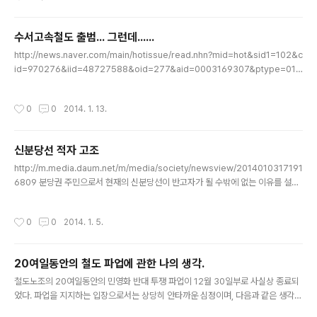
사가 마무리되지는 않은 모습이다. 첫인상 자체는 매우 좋
았다. 버스/택시 승강장이 분리되어 이용객 입장에서도 매
수서고속철도 출범... 그런데......
우 편리하고, 기존 공항철도 지상역처럼 폴사인만 덩그러
글 내용
니 있는게 아닌, 여타 코레일 역처럼 역 이름을 건물에 표시
http://news.naver.com/main/hotissue/read.nhn?mid=hot&sid1=102&c
해놓았다. 이제 버스들만 들어오면 된다. 다만 역이 개통되
id=970276&iid=48727588&oid=277&aid=0003169307&ptype=011
더라도 역 이용에 상당히 불편함이 따를 듯 싶다. 승강장과
일단 기사는 저 링크를 참고하고... 여기서 눈에띄는 부분이, 코레일과 연기금의 6:4
시설들 위치가 은근히 멀다. 공항고속도로를 가로질러 간
투자가 총 소요자금 1600억 중에서 800억에만 저 지분이 해당된다는 사실. 나머지
작성시간
0
0
2014. 1. 13.
다고 보면 된다. 사진을 ..
800억에 대해서는 추후 투자를 받는다고만 되어있다. 정말 이건 민영화를 의심해볼
수밖에 없는 부분이며, 국토부의 해명이 있어야 하는 부분이다.
신분당선 적자 고조
글 내용
http://m.media.daum.net/m/media/society/newsview/2014010317191
6809 분당권 주민으로서 현재의 신분당선이 반고자가 될 수밖에 없는 이유를 설명
해보려 한다. 1. 분당에서 강남을 가는데 있어서, 신분당선은 기존 분당선보다 10분
을 단축하는 수준이다. 정말로 1분 1초가 급하지 않은 상황이라면야 10분이 더 걸려
작성시간
0
0
2014. 1. 5.
도 700원을 덜 내는 분당선을 타고 만다. 특히나 분당선같은 경우는 분당에서도 역
이 많아 접근성도 신분당선보다 뛰어나다. 2. 그리고 분당지역에서는 강남으로 가는
광역버스가 깔리고 깔렸다. 8101, 1005-1, 9404, 9408 등등등등등등. 비용은 물
20여일동안의 철도 파업에 관한 나의 생각.
론 신분당선과 비슷하지만, 신분당선 역까지 가는것보다 광역버스가 집앞에 바로 온
글 내용
다면 어떨까? ..
철도노조의 20여일동안의 민영화 반대 투쟁 파업이 12월 30일부로 사실상 종료되
었다. 파업을 지지하는 입장으로서는 상당히 안타까운 심정이며, 다음과 같은 생각이
들기에 블로그에 이렇게 글을 남겨본다. 1. 사실 철도라는 그 자체가, 공공성을 기반