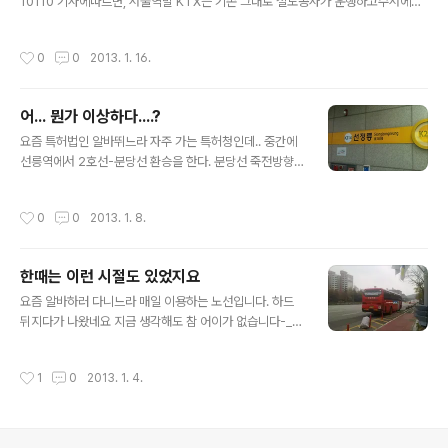
10110 기사에따르면, 서울역발 KTX는 기존 그대로 철도공사가 운행하고수서에서
출발하는 KTX는 민간사업자(라고 쓰고 대기업이라 읽을 가능성이 높은)가 운영한
다고 한다. .....미친거 아니냐?막말로 철도공사가 다른 노선에서 까먹는 돈 KTX가
작성시간
0
0
2013. 1. 16.
적자 채워주고있어서 그야말로 알짜배기 사업이라고 하는것을왜 넘겨버리지? 더더
욱 걱정되는건, 한미FTA로 인해 만약 이게 잘못되어도 역진은 안된다는거.. 아몰민
~
어... 뭔가 이상하다....?
글 내용
요즘 특허법인 알바뛰느라 자주 가는 특허청인데.. 중간에
선릉역에서 2호선-분당선 환승을 한다. 분당선 죽전방향
승강장에서 우연히 이상한것을 발견했는데... 한글은 선정
릉인데 영어는 성정릉....? Trcak역이라는 비아냥을 듣는
작성시간
0
0
2013. 1. 8.
왕십리역이 생각나는건 나만의 착각은 아니겠지?(아마 왕
십리 연장되면서 저 선정릉역 스티커도 붙였을테고... 에라
이-_-) 이거 코레일을 까야되는건가? KR을 까야되는건
한때는 이런 시절도 있었지요
가? 더 웃긴건 사진은 없는데 스크린도어도 영어표시가 저
글 내용
따구임-_-
요즘 알바하러 다니느라 매일 이용하는 노선입니다. 하드
뒤지다가 나왔네요 지금 생각해도 참 어이가 없습니다-_
-;;;;;;;;;;
작성시간
1
0
2013. 1. 4.