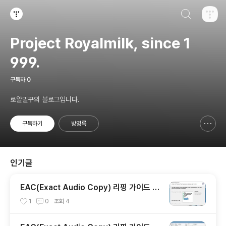
검색하기
티스토리
Project Royalmilk, since 1
999.
구독자
0
로얄밀꾸의 블로그입니다.
구독하기
방명록
신고하기 레이어
열기
인기글
EAC(Exact Audio Copy) 리핑 가이드 1 -
리핑을 위한 설정
1
0
조회
4