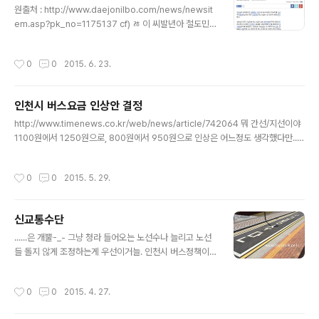
원출처 : http://www.daejonilbo.com/news/newsit
em.asp?pk_no=1175137 cf) ㅀ 이 씨발년아 철도민
영화 없을거라며?
작성시간
0
0
2015. 6. 23.
인천시 버스요금 인상안 결정
글 내용
http://www.timenews.co.kr/web/news/article/742064 뭐 간선/지선이야
1100원에서 1250원으로, 800원에서 950원으로 인상은 어느정도 생각했다만..
의외로 광역버스 요금이 놀랍다. 현재 2500원 단일요금에서 1650원/1300원(30
0번, 790번, 60-5번, 800번) 기본요금(10km)에 최대 부과요금 700원이라니...
작성시간
0
0
2015. 5. 29.
이러면 최대요금 부과된다고 가정해도 2350원이라 사실상의 요금인하나 마찬가지
네? 만약 이렇게 광역요금이 부과된다면 광역버스를 시내구간만 승차하는 사람들도
제법 늘어날테고말이지. 다만 그래도 좀 걸리는 부분은... 1. 청소년 및 어린이요금의
신교통수단
현실화 - 그동안은 인천버스의 청소년 어린이요금이 타 지자체보다 쌌는데, 과연 이
글 내용
걸 정상화시킬..
......은 개뿔-_- 그냥 청라 들어오는 노선수나 늘리고 노선
들 돌지 않게 조정하는게 우선이거늘. 인천시 버스정책이
다 그렇지 뭐. 이젠 놀랍지도 않음. ​
작성시간
0
0
2015. 4. 27.