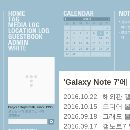
2026.8
접속에
일
월
화
수
목
금
토
하였습
1
블로그를
2
3
4
5
6
7
8
다
9
10
11
12
13
14
15
16
17
18
19
20
21
22
23
24
25
26
27
28
29
30
31
'Galaxy Note 7
2016.10.22
해외판 갤
2016.10.15
드디어 올
Project Royalmilk, since 1999.
로얄밀꾸의 블로그입니다.
2016.09.18
그래도 불
로얄밀꾸
2016.09.17
갤노트7