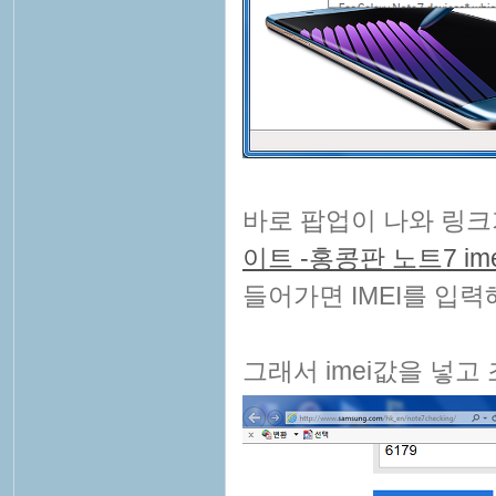
바로 팝업이 나와 링
이트 -홍콩판 노트7 i
들어가면 IMEI를 입
그래서 imei값을 넣