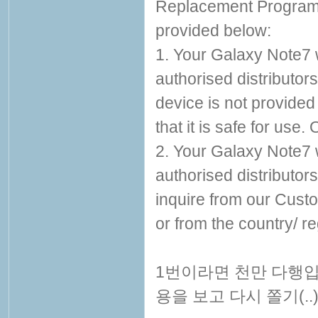
Replacement Program
provided below:
1. Your Galaxy Note7 
authorised distributor
device is not provided
that it is safe for use. 
2. Your Galaxy Note7 
authorised distributo
inquire from our Cus
or from the country/ re
1번이라면 천만 다행입
용을 보고 다시 쫄기(..)