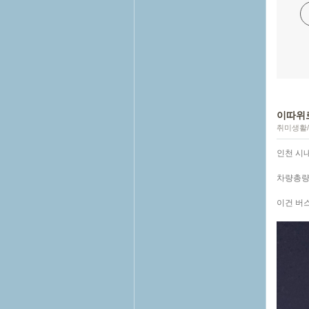
이따위
취미생활
인천 시
차량총량
이건 버