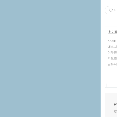
1
'
취미
Keali
에스지워너
이무진 -
박보민(
김유나 
, |
P
로