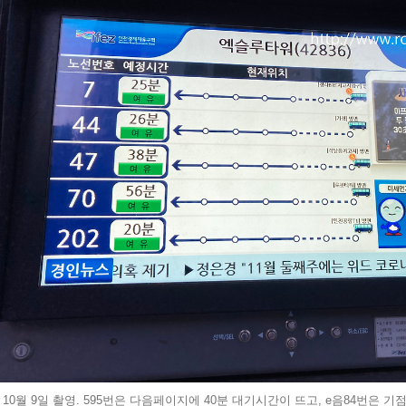
년 10월 9일 촬영. 595번은 다음페이지에 40분 대기시간이 뜨고, e음84번은