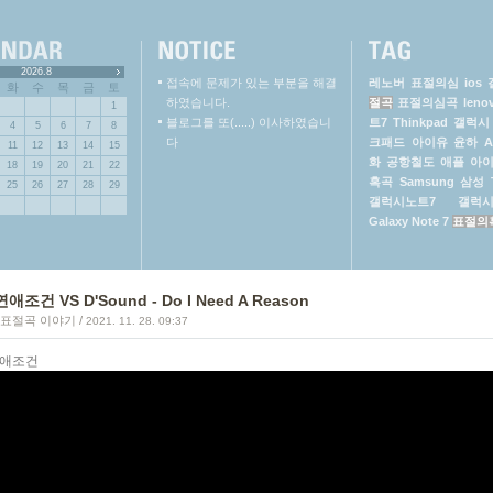
2026.8
접속에 문제가 있는 부분을 해결
레노버
표절의심
ios
화
수
목
금
토
하였습니다.
절곡
표절의심곡
leno
1
블로그를 또(.....) 이사하였습니
트7
Thinkpad
갤럭시 
4
5
6
7
8
다
크패드
아이유
윤하
A
11
12
13
14
15
화
공항철도
애플
아
18
19
20
21
22
혹곡
Samsung
삼성
25
26
27
28
29
갤럭시노트7
갤럭
Galaxy Note 7
표절의
연애조건 VS D'Sound - Do I Need A Reason
/표절곡 이야기
/
2021. 11. 28. 09:37
연애조건