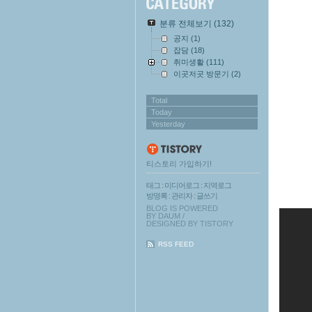
분류 전체보기
(132)
공지
(1)
잡담
(18)
취미생활
(111)
이곳저곳 방문기
(2)
Total
Today
Yesterday
티스토리 가입하기!
태그
:
미디어로그
:
지역로그
방명록
:
관리자
:
글쓰기
BLOG IS POWERED
BY
DAUM
/
DESIGNED BY
TISTORY
RSS FEED