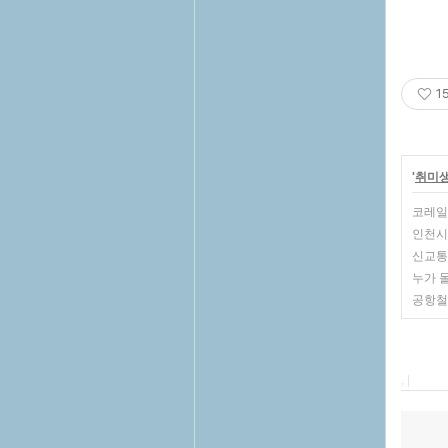
1
'
취미
코레일
인천시
신교통
누가 
공항철
, |