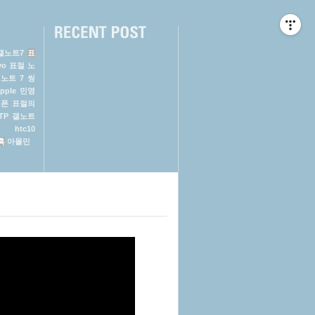
갤노트7
표
vo
표절
노
노트 7
씽
pple
민영
이폰
표절의
TP
갤노트
시
htc10
혹
아몰민