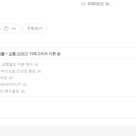
다. 9300번은 뭐...
5
구독하기
생활
>
교통 이야기
' 카테고리의 다른 글
, 공항철도 지분 매각
(0)
 버스요금 인상안 결정
(0)
수단
(0)
몰라서이러나?
(3)
도 매각결정
(0)