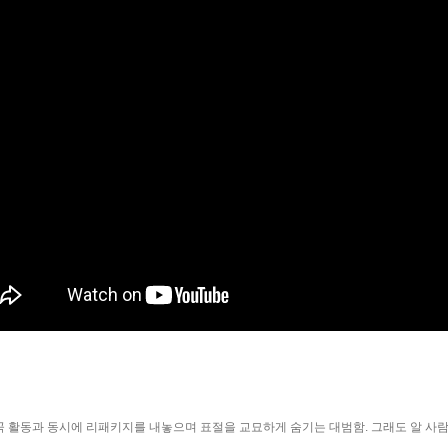
속곡 활동과 동시에 리패키지를 내놓으며 표절을 교묘하게 숨기는 대범함. 그래도 알 사람