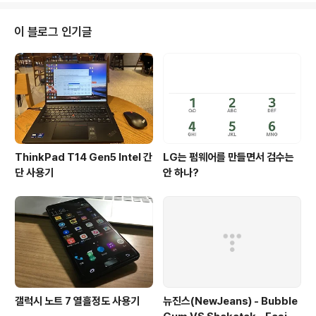
짜리를 12개월 무이자할부(ㅠㅠㅠ)로 질러서 사용중인 녀
석이다. G6+의 사용기는 따로 적지는 않았으나, 4개월정
이 블로그 인기글
도 G6+를 사용하다가 v35로 넘어왔기에 두 기기를 비교
하기 참 좋은 환경이라고 생각한다. 1. v30과 마찬가지로
가벼운 무게가 참 마음에 든다. 특히나 같이 들고다니는 아
이폰8+와 비교해보면 이 가벼움은 엄청난 장점이다. 근데
알고보니 기존의..
ThinkPad T14 Gen5 Intel 간
LG는 펌웨어를 만들면서 검수는
단 사용기
안 하나?
갤럭시 노트 7 열흘정도 사용기
뉴진스(NewJeans) - Bubble