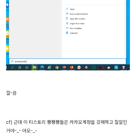
깔-끔
cf) 근데 이 티스토리 뿅뿅뿅들은 카카오계정을 강제하고 질알인
거야-_- 아오-_-