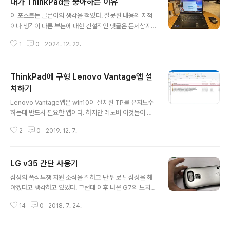
내가 ThinkPad를 좋아하는 이유
는 그럭저럭 타협하면서 사용하고 있던 상황에서 램슬롯이
글 내용
둘인 노트북을 보니 눈이 뒤집어지는건 당연한 현상. 그리
이 포스트는 글쓴이의 생각을 적었다. 잘못된 내용의 지적
하여 결국 사버렸다. 스펙은 다음과 같다.CPU : Ultra 7 1
이나 생각이 다른 부분에 대한 건설적인 댓글은 문제삼지
55HRAM : DDR5 16GB * 2SSD : Samsung 990 Pr
않으나, 무조건적인 비난, 비아냥은 문제를 삼고자 한다. =
o 4TB (원래 256GB짜리로 출고했으나 바로 업그레이
1
0
2024. 12. 22.
===================================
드)LCD : 1920*1200 Privacy Gua..
===================================
======= ThinkPad(이하 TP)는 1992년 미국 IBM에
ThinkPad에 구형 Lenovo Vantage앱 설
서 만든 노트북 브랜드이고, 2005년 중국 Lenovo에 인
수되어 지금에 이르고 있다. 그리고 나는 2018년에 첫 TP
치하기
글 내용
를 구매하여 사용하고 있다. 그만큼 나의 TP입문 자체가
Lenovo Vantage앱은 win10이 설치된 TP를 유지보수
대단히 늦었다는 것이다. 그럼에도 불구하고 나는 TP의 매
하는데 반드시 필요한 앱이다. 하지만 레노버 이것들이 이
력에 푹 빠져 (적어도 남들이 보기에는) 똑같은 노트북을
앱을 없데이트하면서 개편이랍시고 일부 기능을 빼버렸다
몇 대씩이나 수집하는 취미가 생기고야 말았다. IBM시..
2
0
2019. 12. 7.
는 것이 문제다. (대표적으로 빠진 기능에는 배터리 캘리브
레이션, 연결된 충전기 종류 확인, 트랙포인트/터치패드 관
련 일부 설정이 있다.) 하지만 다행히도 구글링을 하니 이전
LG v35 간단 사용기
버전의 Lenovo Vantage로 되돌리는 방법이 역시나 나
글 내용
왔다. (그런데 무려 이 방법이 레노버 포럼에서 나왔고, 공
삼성의 폭식투쟁 지원 소식을 접하고 난 뒤로 탈삼성을 해
식적으로 다운그레이드 방법을 레노버가 제공했다는게 개
야겠다고 생각하고 있었다. 그런데 이후 나온 G7의 노치를
그) 참고로 이 방법을 따라하는데 있어, 굳이 기존에 설치된
보고는 정나미가 뚝 떨어진 상태라 G7을 과연 사야하나 고
Lenovo Vantage앱을 제거할 필요는 전혀 없다. 버전을
14
0
2018. 7. 24.
민하고 있던 찰나... v30의 껍데기에 G7을 넣은 v35를 내
속여 업데이트하는 형식으로 진행되기 때문. 자 그럼 이제
놓는다는 말을 듣고 목이 빠져라 기다렸다. 그리고 결국 나
방법을 알아..
왔다. 그래서 출시 당일에 미친척하고 출고가 105만원-_-