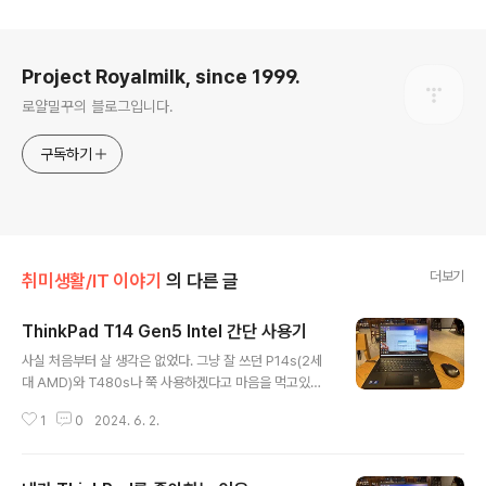
로그 정보
Project Royalmilk, since 1999.
로얄밀꾸의 블로그입니다.
구독하기
더보기
취미생활/IT 이야기
의 다른 글
ThinkPad T14 Gen5 Intel 간단 사용기
글 내용
사실 처음부터 살 생각은 없었다. 그냥 잘 쓰던 P14s(2세
대 AMD)와 T480s나 쭉 사용하겠다고 마음을 먹고있었
다. 그런데 2024년형 T시리즈 영상을 ifixit이라는 정말
1
0
2024. 6. 2.
뜬금없는 곳에서 보고야 말았는데... 아니?? 램슬롯이 두
개??? 온보드램 노트북을 극혐이라고 생각할정도로 싫어
하지만 추세는 추세인지라 온보드램+슬롯 한 개 정도까지