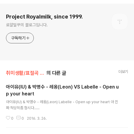
로그 정보
Project Royalmilk, since 1999.
로얄밀꾸의 블로그입니다.
구독하기
더보기
취미생활/표절곡 이야기
의 다른 글
아이유(IU) & 박명수 - 레옹(Leon) VS Labelle - Open u
p your heart
글 내용
아이유(IU) & 박명수 - 레옹(Leon) Labelle - Open up your heart 아 진
짜 적당히좀 합시다......
0
0
2016. 3. 26.