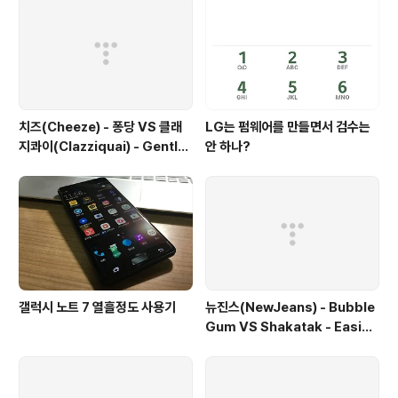
치즈(Cheeze) - 퐁당 VS 클래
LG는 펌웨어를 만들면서 검수는
지콰이(Clazziquai) - Gentle
안 하나?
Rain VS Be The Voice - Alt
ogether Alone
갤럭시 노트 7 열흘정도 사용기
뉴진스(NewJeans) - Bubble
Gum VS Shakatak - Easier
Said Than Done