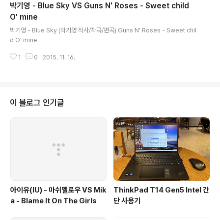
박기영 - Blue Sky VS Guns N' Roses - Sweet child
O' mine
글 내용
박기영 - Blue Sky (박기영 작사/작곡/편곡) Guns N' Roses - Sweet chil
d O' mine
1
0
2015. 11. 16.
이 블로그 인기글
아이유(IU) - 마쉬멜로우 VS Mik
ThinkPad T14 Gen5 Intel 간
a - Blame It On The Girls
단 사용기