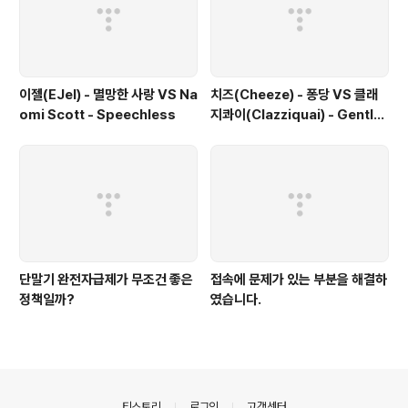
이젤(EJel) - 멸망한 사랑 VS Na
치즈(Cheeze) - 퐁당 VS 클래
omi Scott - Speechless
지콰이(Clazziquai) - Gentle
Rain VS Be The Voice - Alt
ogether Alone
단말기 완전자급제가 무조건 좋은
접속에 문제가 있는 부분을 해결하
정책일까?
였습니다.
의안내
티스토리
로그인
고객센터